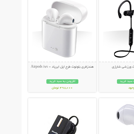
ث ورزشی شارژی
هندزفری بلوتوث طرح اپل ایرپاد - Airpods i7s
 سبد خرید
افزودن به سبد خرید
وجود
498,000 تومان
حات بیشتر
نمایش توضیحات بیشتر
ان