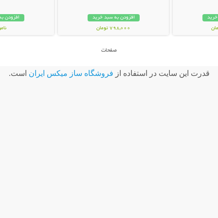
خرید
افزودن به سبد خرید
افزودن به
798,000 تومان
نام
35,000 توم
صفحات
قدرت اين سايت در استفاده از
فروشگاه ساز ميکس ايران
است.