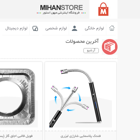
لوازم خانگی
لوازم شخصی
لوازم دیجیتال
آخرین محصولات
آرشیو
نمایش توضیحات بیشتر
نمایش توضیحات 
فندک پلاسمایی شارژی لیزری
فویل قالبی اجاق گاز (بسته 10 ع