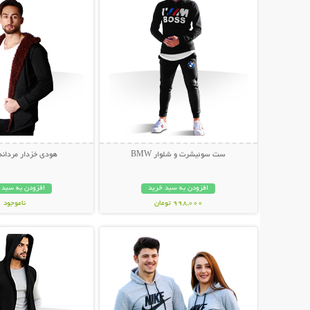
ست سوئیشرت و شلوار BMW
هودی خزدار مردانه oolen
افزودن به سبد خرید
افزودن به سبد 
998,000 تومان
ناموجود
نمایش توضیحات بیشتر
نمایش توضیحات 
75,000 تومان