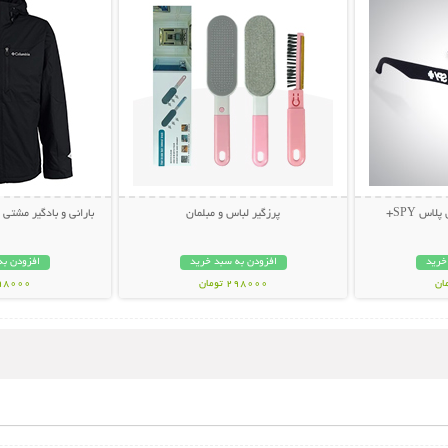
اس SPY+
پرزگیر لباس و مبلمان
بارانی و بادگیر مشتی ضد آب
خرید
افزودن به سبد خرید
افزودن به
298000 تومان
998000 تو