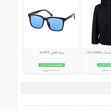
 COLUMBIA
عینک آفتابی HAPPY
 سبد خرید
افزودن به سبد خرید
مان
348000 تومان