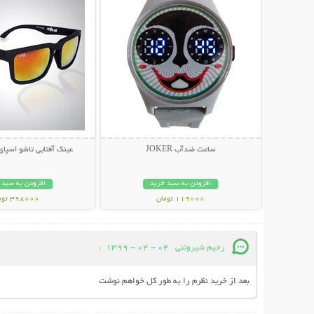
ساعت ضدآب JOKER
عینک آفتابی تاشو اسپای پل
افزودن به سبد خرید
افزودن به سبد 
119000 تومان
398000 تومان
رحیم شیروتنی
04 - 04 - 1399
:
بعد از خرید نظرم را به طور کل خواهم نوشت