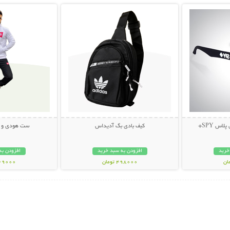
اس SPY+
کیف بادی بگ آدیداس
ست هودی و شلوا
خرید
افزودن به سبد خرید
افزودن به
498000 تومان
369000 تو