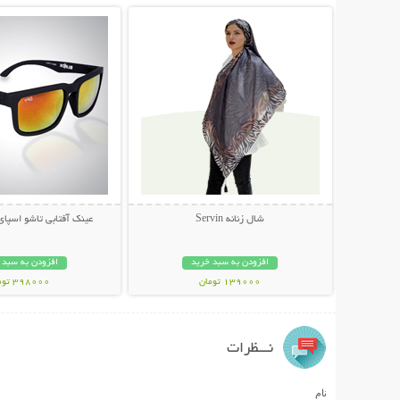
شال زنانه Servin
عینک آفتابی تاشو اسپای پل
افزودن به سبد خرید
افزودن به سبد 
139000 تومان
398000 تومان
نـــظرات
نام