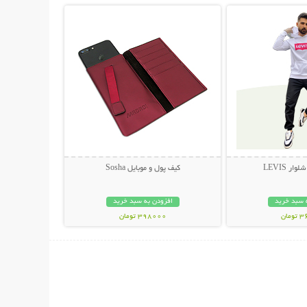
ر LEVIS
کیف پول و موبایل Sosha
 سبد خرید
افزودن به سبد خرید
مان
398000 تومان