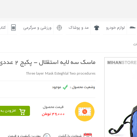
لوازم خودرو
مد و پوشاک
ورزشی و سرگرمی
کتاب
ات
ماسک سه لایه استقلال - پکیج 2 عددی
Three layer Mask Esteghlal Two procedures
قیمت محصول
افزودن به 
49,000 تومان
ضمانت بازگشت
بهترین کیفیت و قیمت