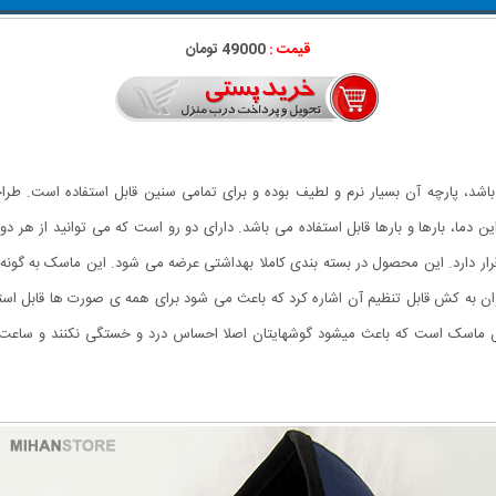
قیمت :
49000 تومان
ی استقلال دابل فیس (دو رو) دارای 3 لایه می باشد، پارچه آن بسیار نرم و لطیف بوده و برای تمامی سنین ق
رت شستشو در این دما، بارها و بارها قابل استفاده می باشد. دارای دو رو است که می توانی
بای استقلال و سمت دیگر لوگوی برند زیبا و جذاب Adidas قرار دارد. این محصول در بسته بندی کاملا بهداشتی عرضه می
 به کش قابل تنظیم آن اشاره کرد که باعث می شود برای همه ی صورت ها قابل استف
اسک است که باعث میشود گوشهایتان اصلا احساس درد و خستگی نکنند و ساعت ها