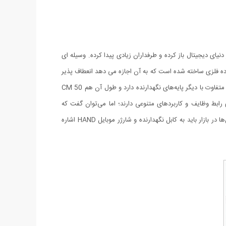
 وجود دارد ، اما یک کابل انعطاف پذیر جدید به نام کابل نگهدارنده و شارژر موبایل HAND ، سفر خود را در دنیای دیجیتال باز کرده و طرفداران زیادی پیدا کرده. وسیله ای
ی آیفون و اندروید به شما ارائه میشود. کابل نگهدارنده و شارژر موبایل HAND با استفاده از یک ماده فلزی ساخته شده است که به آن اجازه می دهد انعطاف پذیر
و در عین حال هنوز به اندازه کافی قوی باشد تا وزن یک iPhone و گوشی های اندروید را تحمل کند. کابل نگهدارنده و شارژر موبایل HAND ظاهری متفاوت با دیگر پایه‌های نگهدارنده دارد و طول آن هم 50 CM
 رابط وظایف و کاربردهای متنوعی دارند؛ اما می‌توان گفت که
شایع‌ترین و رایج‌ترین کاربرد آن‌ها برای کاربران، انتقال اطلاعات از دستگاه‌های هوشمند به کامپیوتر یا برای شارژ باتری آن‌هاست. از متداول‌ترین کابل‌ها در بازار باید به کابل نگهدارنده و شارژر موبایل HAND اشاره