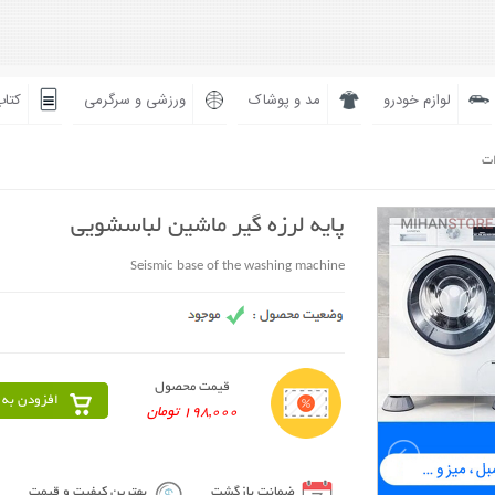
لوازم خودرو
مد و پوشاک
ورزشی و سرگرمی
کتاب
ات
پایه لرزه گیر ماشین لباسشویی
Seismic base of the washing machine
قیمت محصول
افزودن به 
198,000 تومان
ضمانت بازگشت
بهترین کیفیت و قیمت