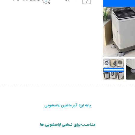
پایه لرزه گیر ماشین لباسشویی
منـاسـب برای تـمامی لباسشویی ها