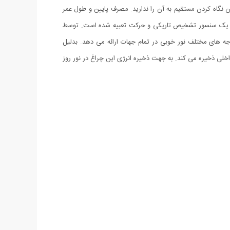
اشد که شدت نور آن به قدری زیاد است که امکان نگاه کردن مستقیم به آن را ندارید. مصرف پایین و طول عمر
یک کلید و یک سنسور تشخیص تاریکی و حرکت تعبیه شده است. توسط
 حالت های مختلف نوردهی در زمان تاریکی و یا تشخیص حرکت تغییر حالت می دهد. چینش 100 ال ای دی از نوع SMD در وجه های مختلف نور خوبی در تمام جهات ارائه می دهد. بدلیل
اخلی ذخیره می کند. به جهت ذخیره انرژی این چراغ در نور روز