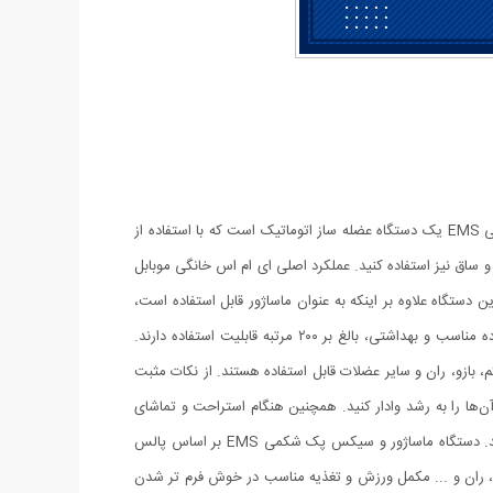
دستگاه ماساژور تناسب اندام سه تیکه EMS یا همان دستگاه سیکس پک یکی از مدرن ترین تجهیزات ورزشی به شمار میرود. دستگاه ماساژور شکمی EMS یک دستگاه عضله ساز اتوماتیک است که با استفاده از
 ساق نیز استفاده کنید. عملکرد اصلی ای ام اس خانگی موبابل
ستگاه علاوه بر اینکه به عنوان ماساژور قابل استفاده است،
شبیه ساز تمرینات باشگاهی نیز محسوب می شود. این دستگاه تا حدودی هم برای چربی سوزی به کار می رود. پدهای این دستگاه در صورت استفاده مناسب و بهداشتی، بالغ بر ۲۰۰ مرتبه قابلیت استفاده دارند.
 بازو، ران و سایر عضلات قابل استفاده هستند. از نکات مثبت
ک EMS خانگی، در سفر نیز از عضلات خود کار بکشید و آن‌ها را به رشد وادار کنید. همچنین هنگام استراحت و تماشای
تلویزیون نیز می‌توانید از مزایای این دستگاه بهره مند شده و علاوه بر نکات مثبت ذکر شده، از آن به منظور بهبود ریکاوری بدن خود نیز استفاده کنید. دستگاه ماساژور و سیکس پک شکمی EMS بر اساس پالس
۳ پد شکمی و بازویی است که برای عضلات شکم، بازو، ران و ... مکمل ورزش و تغذیه مناسب در خوش فرم تر شدن