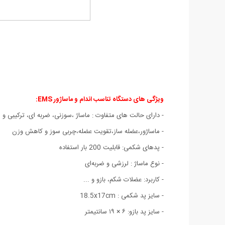
ویژگی های دستگاه تناسب اندام و ماساژور EMS:
- دارای حالت های متفاوت : ماساژ ،سوزنی، ضربه ای، ترکیبی و 
- ماساژور،عضله ساز،تقویت عضله،چربی سوز و کاهش وزن
- پدهای شکمی: قابلیت 200 بار استفاده
- نوع ماساژ : لرزشی و ضربه‌ای
- کاربرد: عضلات شکم، بازو و ...
- سایز پد شکمی : 18.5x17cm
- سایز پد بازو: ۶ × ۱۹ سانتیمتر