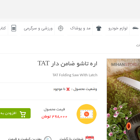
لوازم خودرو
مد و پوشاک
ورزشی و سرگرمی
کتاب
ات
اره تاشو ضامن دار TAT
TAT Folding Saw With Latch
قیمت محصول
افزودن به 
298,000 تومان
ضمانت بازگشت
بهترین کیفیت و قیمت