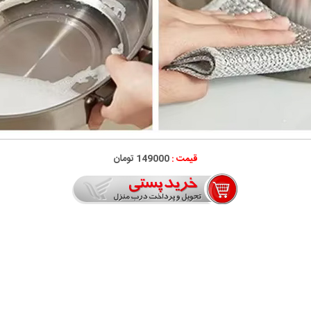
قیمت :
149000 تومان