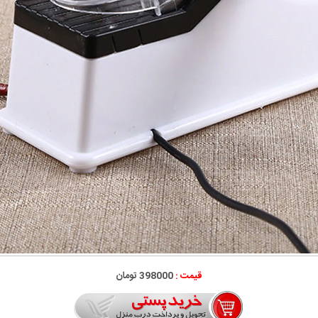
قیمت :
398000 تومان