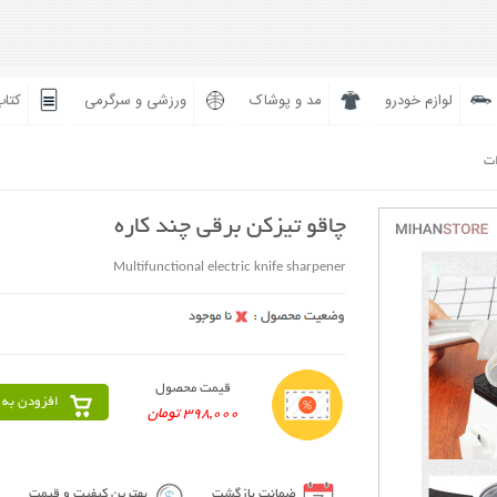
لوازم خودرو
مد و پوشاک
ورزشی و سرگرمی
کتاب
ات
چاقو تیزکن برقی چند کاره
Multifunctional electric knife sharpener
قیمت محصول
افزودن به 
398,000 تومان
ضمانت بازگشت
بهترین کیفیت و قیمت